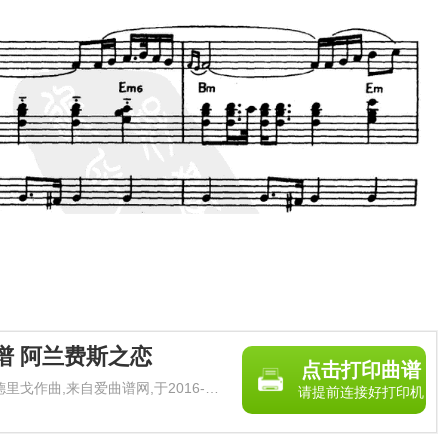
谱 阿兰费斯之恋
点击打印曲谱
戈作曲,来自爱曲谱网,于2016-06-
请提前连接好打印机
编给大家分享电子琴乐谱琴谱 阿兰费斯之
乐谱琴谱 阿兰费斯之恋文档打印链