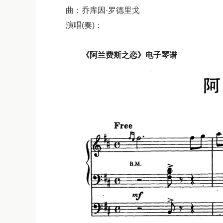
（弹唱谱）
曲：乔库因·罗德里戈
电子琴乐谱琴谱 勇敢的鄂伦春
（张弓编曲）
演唱(奏)：
电子琴乐谱琴谱 巴赫18首赞美
《阿兰费斯之恋》电子琴谱
诗前奏曲（8）（双排键电子
琴）
电子琴乐谱琴谱 选自《圣剑传
说》：夏空的色彩
电子琴乐谱琴谱 行板（G.柯尔
伯 S.特尔纳改编）
电子琴乐谱琴谱 童谣（王梅贞、
孙欣改编）